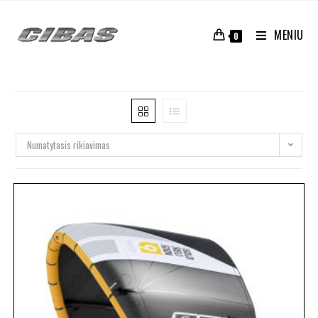
MENIU
0
Numatytasis rikiavimas