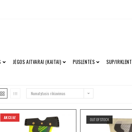
S
JĖGOS AITVARAI (KAITAI)
PUSLENTĖS
SUP/IRKLENT
Numatytasis rikiavimas
AKCIJA!
OUT OF STOCK