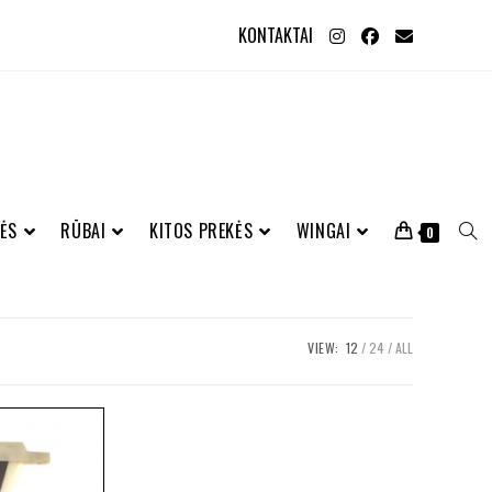
KONTAKTAI
ĖS
RŪBAI
KITOS PREKĖS
WINGAI
0
VIEW:
12
24
ALL