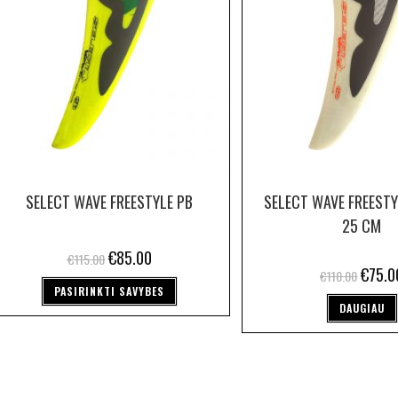
SELECT WAVE FREESTYLE PB
SELECT WAVE FREESTY
25 CM
€
85.00
€
115.00
€
75.0
€
110.00
PASIRINKTI SAVYBES
DAUGIAU