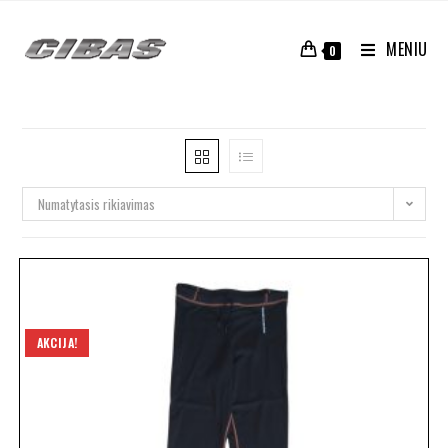
MENIU
0
Numatytasis rikiavimas
AKCIJA!