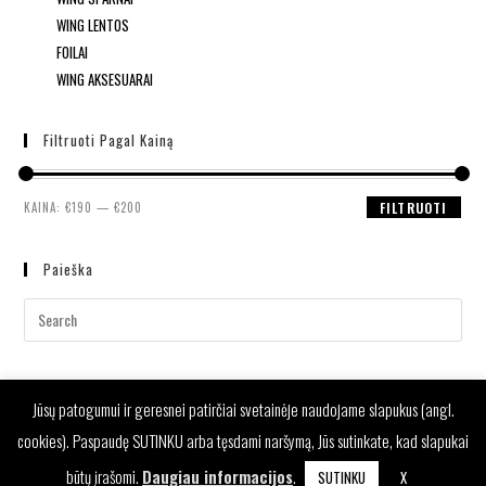
WING LENTOS
FOILAI
WING AKSESUARAI
Filtruoti Pagal Kainą
KAINA:
€190
—
€200
FILTRUOTI
Paieška
Jūsų patogumui ir geresnei patirčiai svetainėje naudojame slapukus (angl.
cookies). Paspaudę SUTINKU arba tęsdami naršymą, Jūs sutinkate, kad slapukai
būtų įrašomi.
Daugiau informacijos
.
SUTINKU
X