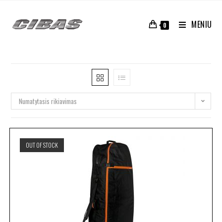
MENIU
0
Numatytasis rikiavimas
OUT OF STOCK