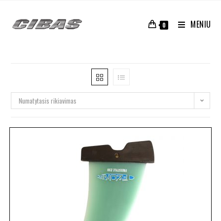
MENIU
0
Numatytasis rikiavimas