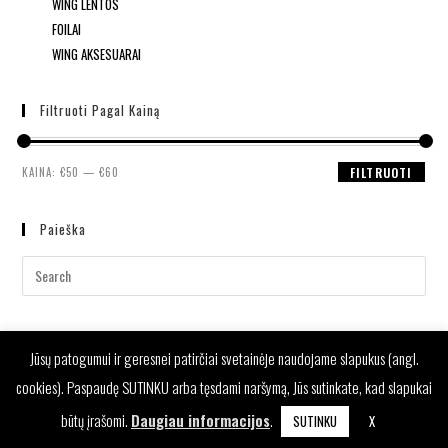
WING LENTOS
FOILAI
WING AKSESUARAI
Filtruoti Pagal Kainą
KAINA:
€50
—
€60
FILTRUOTI
Paieška
Jūsų patogumui ir geresnei patirčiai svetainėje naudojame slapukus (angl.
cookies). Paspaudę SUTINKU arba tęsdami naršymą, Jūs sutinkate, kad slapukai
būtų įrašomi.
Daugiau informacijos
.
SUTINKU
X