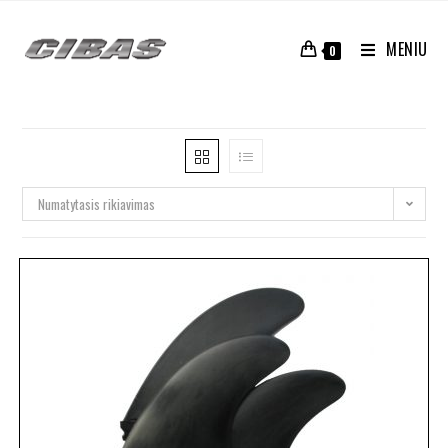
MENIU
0
Numatytasis rikiavimas