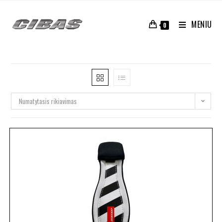
MENIU
0
Numatytasis rikiavimas