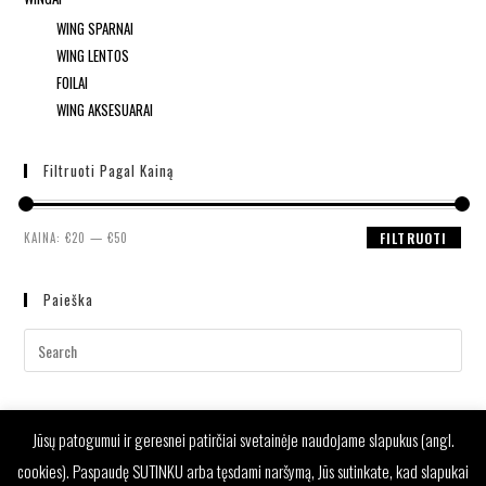
WING SPARNAI
WING LENTOS
FOILAI
WING AKSESUARAI
Filtruoti Pagal Kainą
KAINA:
€20
—
€50
FILTRUOTI
Paieška
Jūsų patogumui ir geresnei patirčiai svetainėje naudojame slapukus (angl.
cookies). Paspaudę SUTINKU arba tęsdami naršymą, Jūs sutinkate, kad slapukai