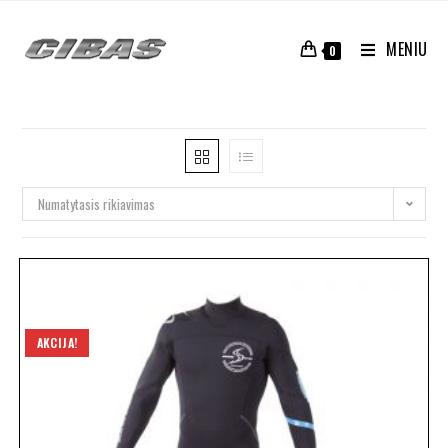
MENIU
0
Numatytasis rikiavimas
AKCIJA!