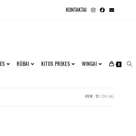
KONTAKTAI
ĖS
RŪBAI
KITOS PREKĖS
WINGAI
0
VIEW:
12
24
ALL