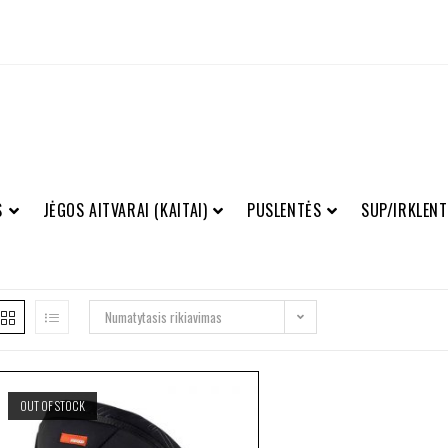
S
JĖGOS AITVARAI (KAITAI)
PUSLENTĖS
SUP/IRKLENT
Numatytasis rikiavimas
OUT OF STOCK