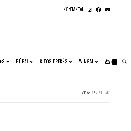
KONTAKTAI
ĖS
RŪBAI
KITOS PREKĖS
WINGAI
0
VIEW:
12
24
ALL