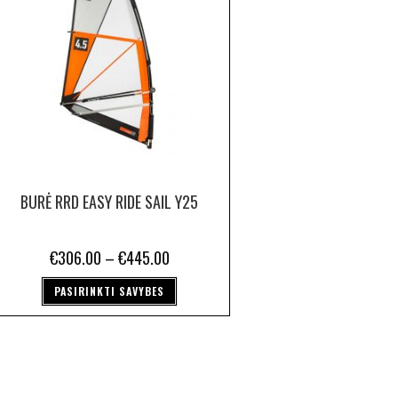
BURĖ RRD EASY RIDE SAIL Y25
€
306.00
–
€
445.00
PASIRINKTI SAVYBES