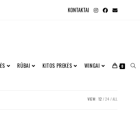
KONTAKTAI
ĖS
RŪBAI
KITOS PREKĖS
WINGAI
0
VIEW:
12
24
ALL