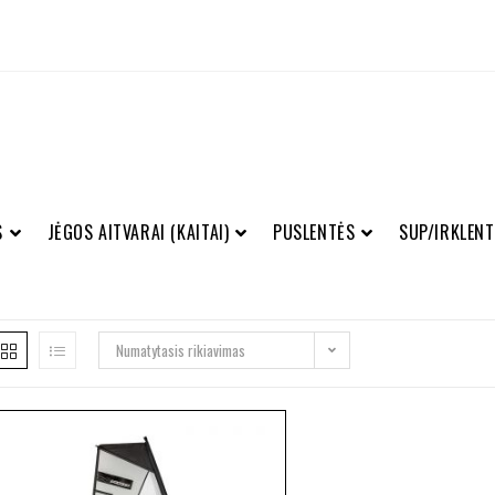
S
JĖGOS AITVARAI (KAITAI)
PUSLENTĖS
SUP/IRKLENT
Numatytasis rikiavimas