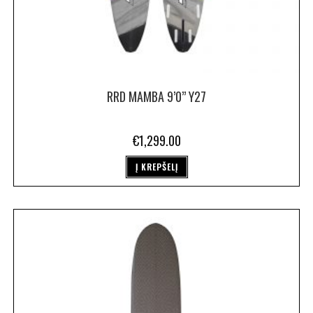
RRD MAMBA 9’0” Y27
€
1,299.00
Į KREPŠELĮ