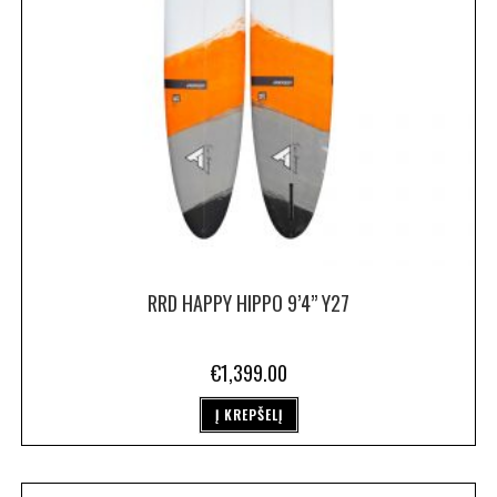
RRD HAPPY HIPPO 9’4” Y27
€
1,399.00
Į KREPŠELĮ