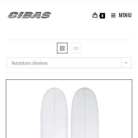
MENIU
0
Numatytasis rikiavimas