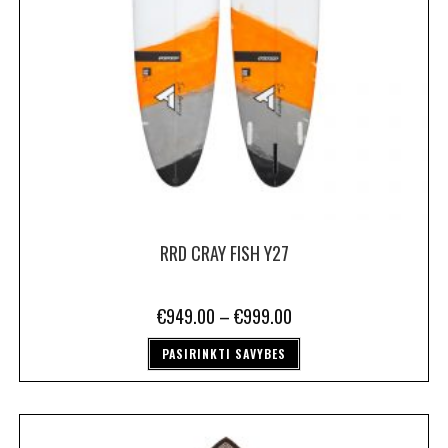
RRD CRAY FISH Y27
€
949.00
–
€
999.00
PASIRINKTI SAVYBES