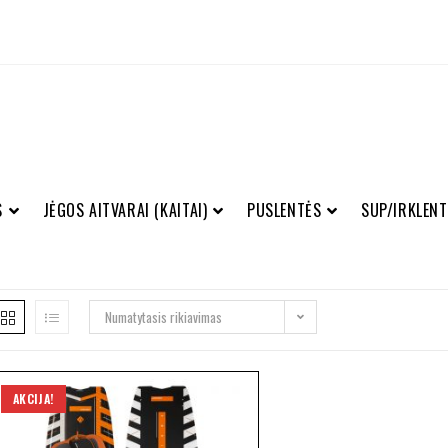
S
JĖGOS AITVARAI (KAITAI)
PUSLENTĖS
SUP/IRKLENT
Numatytasis rikiavimas
AKCIJA!