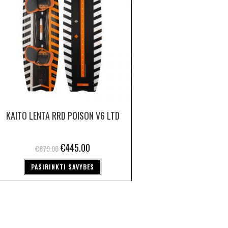
KAITO LENTA RRD POISON V6 LTD
€
445.00
€
879.00
PASIRINKTI SAVYBES