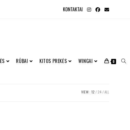
KONTAKTAI
ĖS
RŪBAI
KITOS PREKĖS
WINGAI
0
VIEW:
12
24
ALL