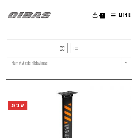
MENIU
0
Numatytasis rikiavimas
AKCIJA!