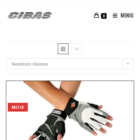
MENIU
0
Numatytasis rikiavimas
AKCIJA!