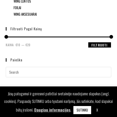
WING LENTOS
FOILAI
WING AKSESUARAI
Filtruoti Pagal Kainą
KAINA:
€10
—
€20
FILTRUOTI
Paieška
Jūsų patogumui ir geresnei patirčiai svetainėje naudojame slapukus (angl.
cookies). Paspaudę SUTINKU arba tęsdami naršymą, Jūs sutinkate, kad slapukai
būtų įrašomi.
Daugiau informacijos
.
SUTINKU
X