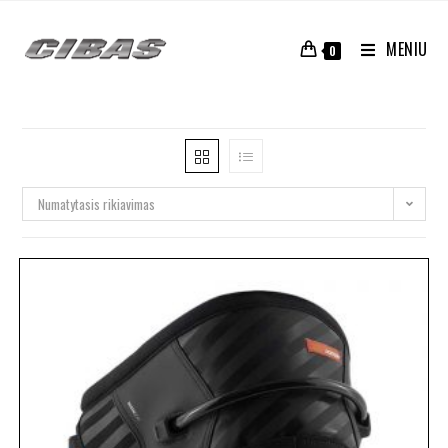
MENIU
0
Numatytasis rikiavimas