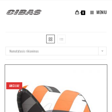
MENIU
0
Numatytasis rikiavimas
AKCIJA!