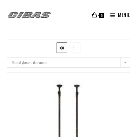
MENIU
0
Numatytasis rikiavimas