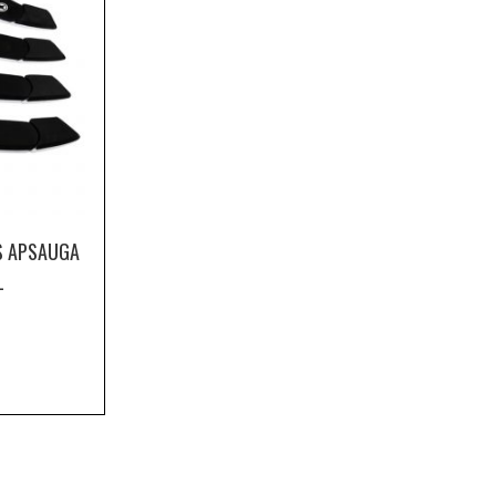
S APSAUGA
L