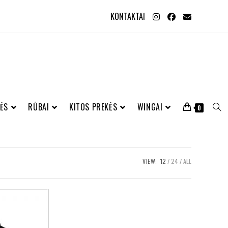
KONTAKTAI
ĖS
RŪBAI
KITOS PREKĖS
WINGAI
0
VIEW:
12
24
ALL