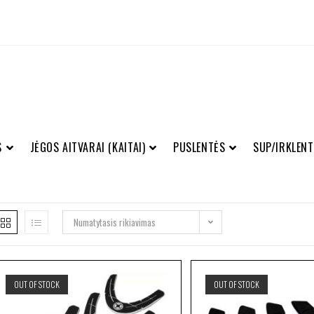
S
JĖGOS AITVARAI (KAITAI)
PUSLENTĖS
SUP/IRKLENT
Numatytasis rikiavimas
OUT OF STOCK
OUT OF STOCK