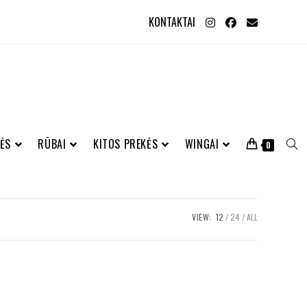
KONTAKTAI
ĖS
RŪBAI
KITOS PREKĖS
WINGAI
0
VIEW:
12
24
ALL