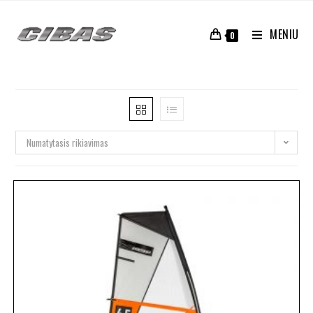
MENIU
0
Numatytasis rikiavimas