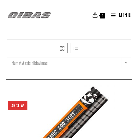
MENIU
0
Numatytasis rikiavimas
AKCIJA!