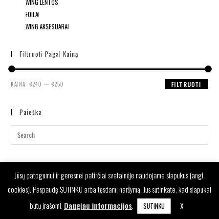
WING LENTOS
FOILAI
WING AKSESUARAI
Filtruoti Pagal Kainą
KAINA:
€240
—
€250
FILTRUOTI
Paieška
Jūsų patogumui ir geresnei patirčiai svetainėje naudojame slapukus (angl.
cookies). Paspaudę SUTINKU arba tęsdami naršymą, Jūs sutinkate, kad slapukai
būtų įrašomi.
Daugiau informacijos
.
SUTINKU
X