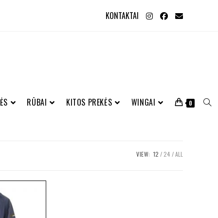
KONTAKTAI
ĖS
RŪBAI
KITOS PREKĖS
WINGAI
0
VIEW:
12
24
ALL