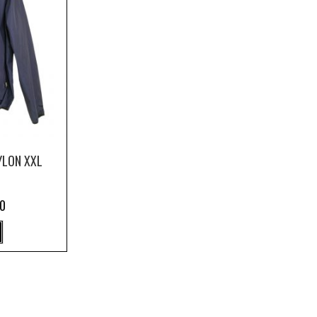
YLON XXL
0