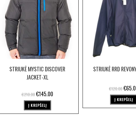
STRIUKĖ MYSTIC DISCOVER
STRIUKĖ RRD REVON
JACKET-XL
€
65.0
€
120.00
€
145.00
€
210.00
Į KREPŠELĮ
Į KREPŠELĮ