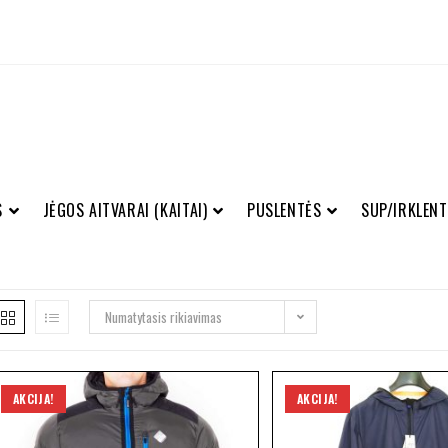
S
JĖGOS AITVARAI (KAITAI)
PUSLENTĖS
SUP/IRKLENT
Numatytasis rikiavimas
AKCIJA!
AKCIJA!