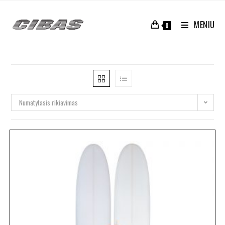
MENIU
0
Numatytasis rikiavimas