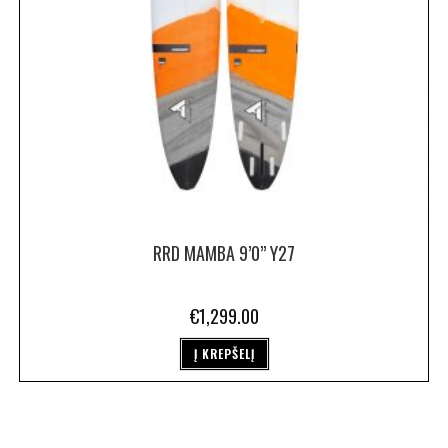
RRD MAMBA 9’0” Y27
€
1,299.00
Į KREPŠELĮ