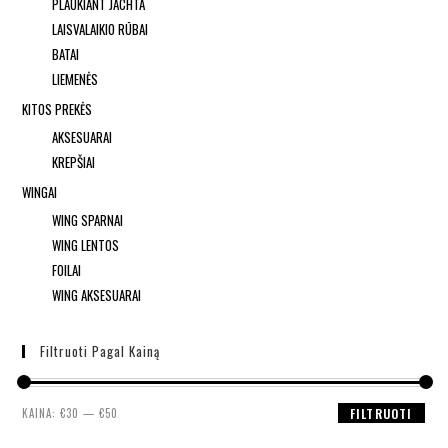
PLAUKIANT JACHTA
LAISVALAIKIO RŪBAI
BATAI
LIEMENĖS
KITOS PREKĖS
AKSESUARAI
KREPŠIAI
WINGAI
WING SPARNAI
WING LENTOS
FOILAI
WING AKSESUARAI
Filtruoti Pagal Kainą
KAINA:
€30
—
€50
FILTRUOTI