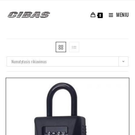
MENIU
0
Numatytasis rikiavimas