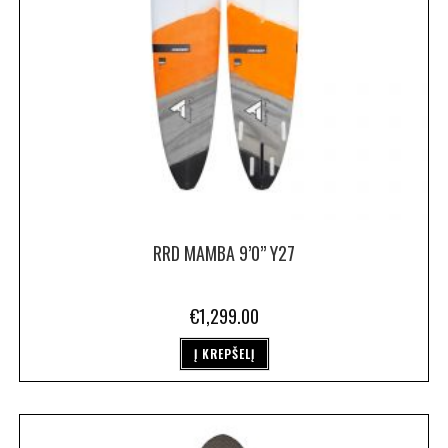
RRD MAMBA 9’0” Y27
€
1,299.00
Į KREPŠELĮ