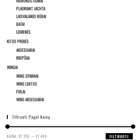
HIDROKOSTIUMAI
PLAUKIANT JACHTA
LAISVALAIKIO RŪBAI
BATAI
LIEMENĖS
KITOS PREKĖS
AKSESUARAI
KREPŠIAI
WINGAI
WING SPARNAI
WING LENTOS
FOILAI
WING AKSESUARAI
Filtruoti Pagal Kainą
KAINA:
€1,290
—
€1,400
FILTRUOTI