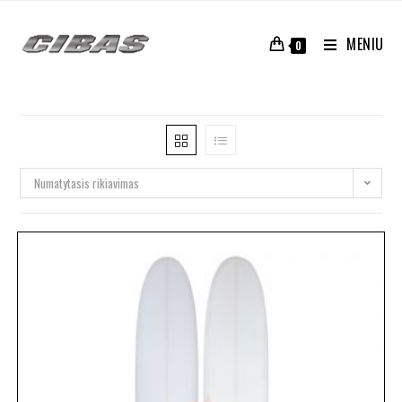
MENIU
0
Numatytasis rikiavimas