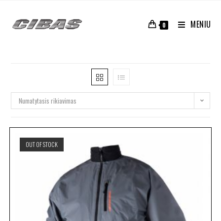
MENIU
0
Numatytasis rikiavimas
OUT OF STOCK