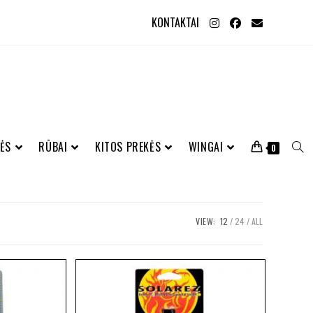
KONTAKTAI
ĖS
RŪBAI
KITOS PREKĖS
WINGAI
0
VIEW:
12
24
ALL