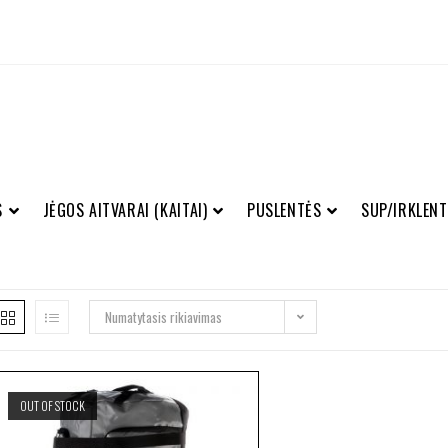
S
JĖGOS AITVARAI (KAITAI)
PUSLENTĖS
SUP/IRKLENT
Numatytasis rikiavimas
OUT OF STOCK