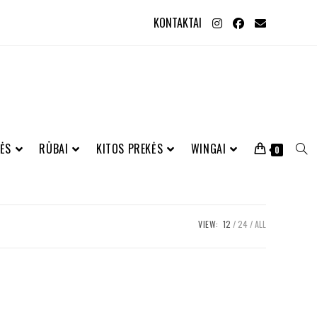
KONTAKTAI
ĖS
RŪBAI
KITOS PREKĖS
WINGAI
0
VIEW:
12
24
ALL