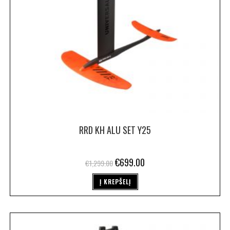
RRD KH ALU SET Y25
€
699.00
€
1,299.00
Į KREPŠELĮ