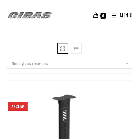
MENIU
0
Numatytasis rikiavimas
AKCIJA!