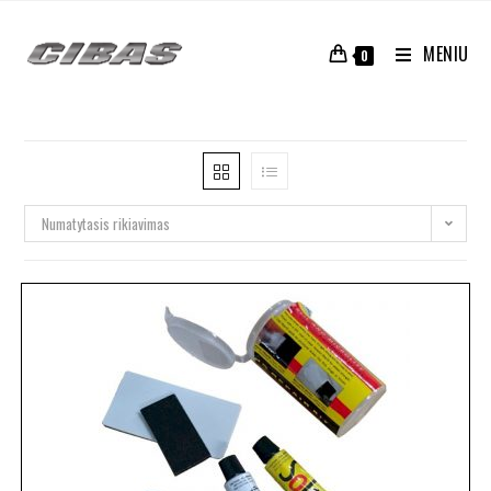
MENIU
0
Numatytasis rikiavimas