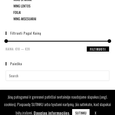
WING LENTOS
FOILAI
WING AKSESUARAI
Filtruoti Pagal Kainą
KAINA:
€10
—
€20
FILTRUOTI
Paieška
Jūsų patogumui ir geresnei patirčiai svetainėje naudojame slapukus (angl.
cookies). Paspaudę SUTINKU arba tęsdami naršymą, Jūs sutinkate, kad slapukai
būtų įrašomi.
Daugiau informacijos
.
SUTINKU
X