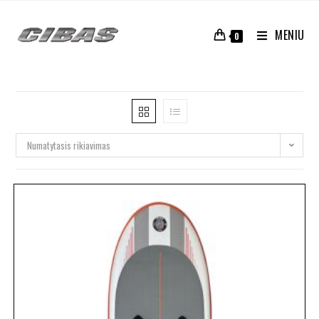
MENIU
0
Numatytasis rikiavimas