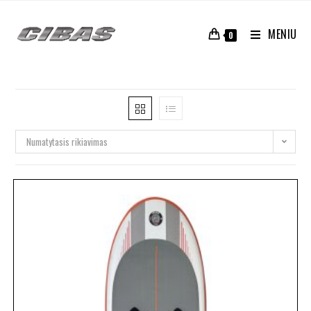
MENIU
0
Numatytasis rikiavimas