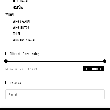
AKSESUARAI
KREPŠIAI
WINGAI
WING SPARNAI
WING LENTOS
FOILAI
WING AKSESUARAI
Filtruoti Pagal Kainą
KAINA:
€2,170
—
€2,200
FILTRUOTI
Paieška