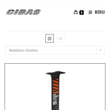
MENIU
0
Numatytasis rikiavimas