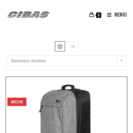
MENIU
0
Numatytasis rikiavimas
AKCIJA!