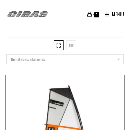
MENIU
0
Numatytasis rikiavimas