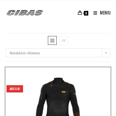
MENIU
0
Numatytasis rikiavimas
AKCIJA!