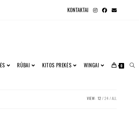
KONTAKTAI
ĖS
RŪBAI
KITOS PREKĖS
WINGAI
0
VIEW:
12
24
ALL