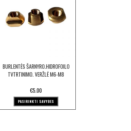
BURLENTĖS ŠARNYRO.HIDROFOILO
TVTRTINIMO. VERŽLĖ M6-M8
€
5.00
PASIRINKTI SAVYBES