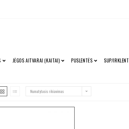
S
JĖGOS AITVARAI (KAITAI)
PUSLENTĖS
SUP/IRKLENT
Numatytasis rikiavimas