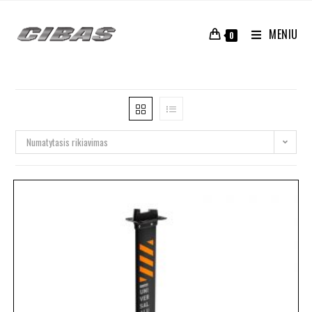
MENIU
0
Numatytasis rikiavimas