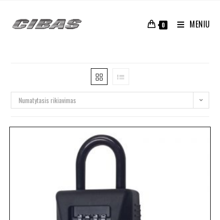
MENIU
0
Numatytasis rikiavimas