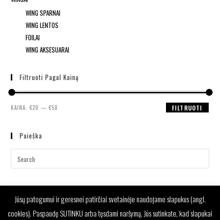
WING SPARNAI
WING LENTOS
FOILAI
WING AKSESUARAI
Filtruoti Pagal Kainą
KAINA:
€20
—
€50
FILTRUOTI
Paieška
Jūsų patogumui ir geresnei patirčiai svetainėje naudojame slapukus (angl.
cookies). Paspaudę SUTINKU arba tęsdami naršymą, Jūs sutinkate, kad slapukai