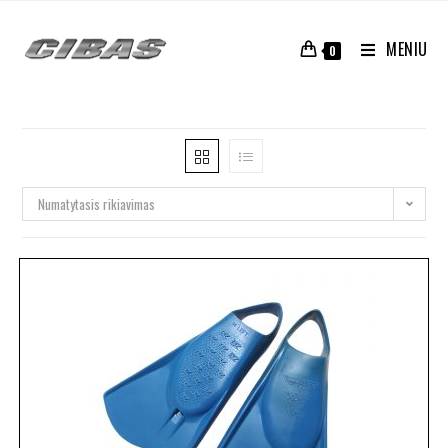
MENIU
0
Numatytasis rikiavimas