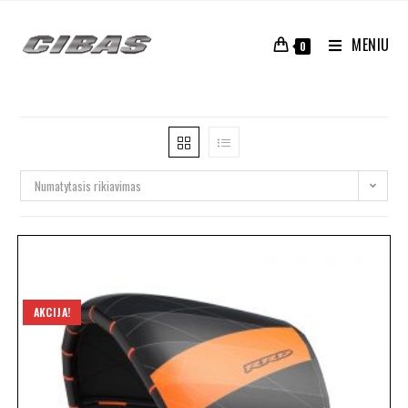
MENIU
0
Numatytasis rikiavimas
AKCIJA!