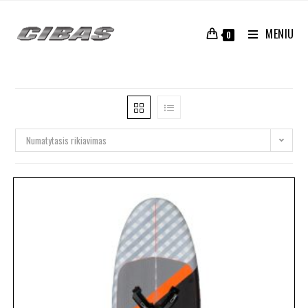
MENIU
0
Numatytasis rikiavimas