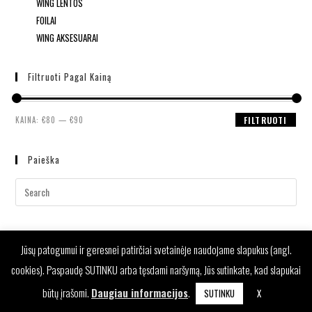
WING LENTOS
FOILAI
WING AKSESUARAI
Filtruoti Pagal Kainą
KAINA:
€80
—
€90
FILTRUOTI
Paieška
Jūsų patogumui ir geresnei patirčiai svetainėje naudojame slapukus (angl.
cookies). Paspaudę SUTINKU arba tęsdami naršymą, Jūs sutinkate, kad slapukai
būtų įrašomi.
Daugiau informacijos
.
SUTINKU
X