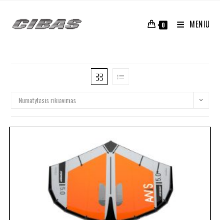
MENIU
0
Numatytasis rikiavimas