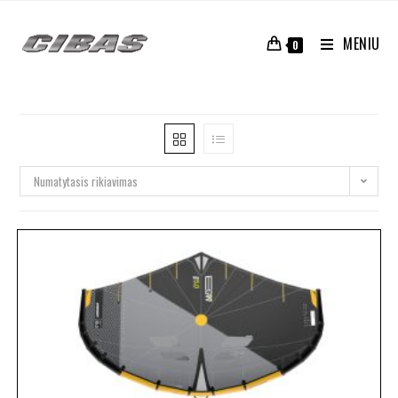
MENIU
0
Numatytasis rikiavimas