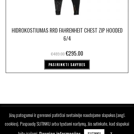
HIDROKOSTIUMAS RRD FAHRENHEIT CHEST ZIP HOODED
6/4
€
295.00
€
489.00
PASIRINKTI SAVYBES
Jūsų patogumui ir geresnei patirčiai svetainėje naudojame slapukus (angl.
cookies). Paspaudę SUTINKU arba tęsdami naršymą, Jūs sutinkate, kad slapukai
būtų įrašomi.
Daugiau informacijos
.
SUTINKU
X