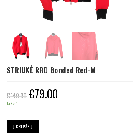
STRIUKĖ RRD Bonded Red-M
€
79.00
€
140.00
Liko 1
Į KREPŠELĮ