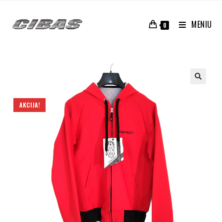
MENIU
0
AKCIJA!