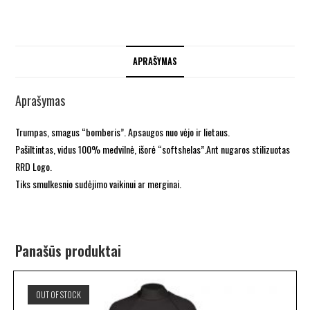
APRAŠYMAS
Aprašymas
Trumpas, smagus “bomberis”. Apsaugos nuo vėjo ir lietaus.
Pašiltintas, vidus 100% medvilnė, išorė “softshelas”.Ant nugaros stilizuotas
RRD Logo.
Tiks smulkesnio sudėjimo vaikinui ar merginai.
Panašūs produktai
OUT OF STOCK