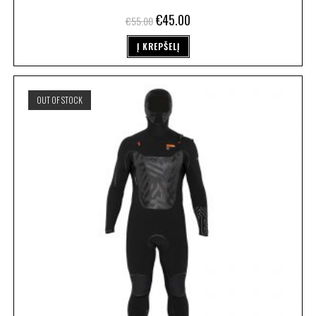
€
45.00
€
55.00
Į KREPŠELĮ
OUT OF STOCK