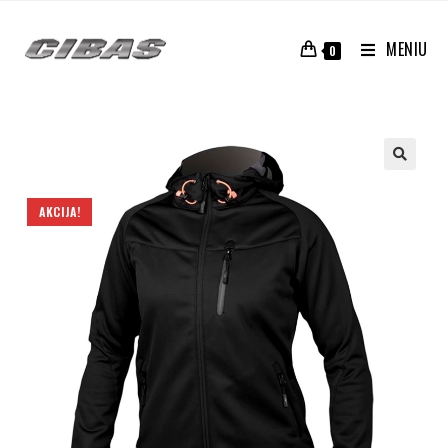
MENIU
0
AKCIJA!