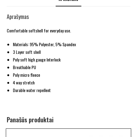
Aprašymas
Comfortable softshell for everyday use.
Materials: 95% Polyester, 5% Spandex
3 Layer soft shell
Poly soft high gauge Interlock
Breathable PU
Poly micro fleece
4 way stretch
Durable water repellent
Panašūs produktai