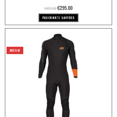
€
295.00
€
459.00
PASIRINKTI SAVYBES
AKCIJA!