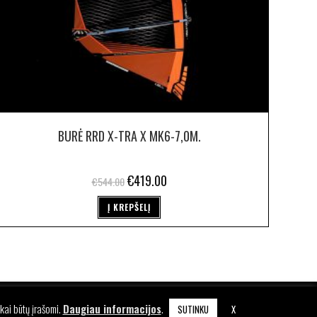
BURĖ RRD X-TRA X MK6-7,0M.
€
419.00
€
544.00
Į KREPŠELĮ
KA
kai būtų įrašomi.
Daugiau informacijos
.
SUTINKU
X