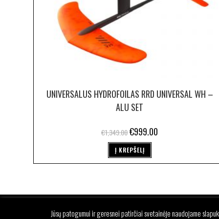
UNIVERSALUS HYDROFOILAS RRD UNIVERSAL WH –
ALU SET
€
999.00
€
1,349.00
Į KREPŠELĮ
P
Jūsų patogumui ir geresnei patirčiai svetainėje naudojame slapuk