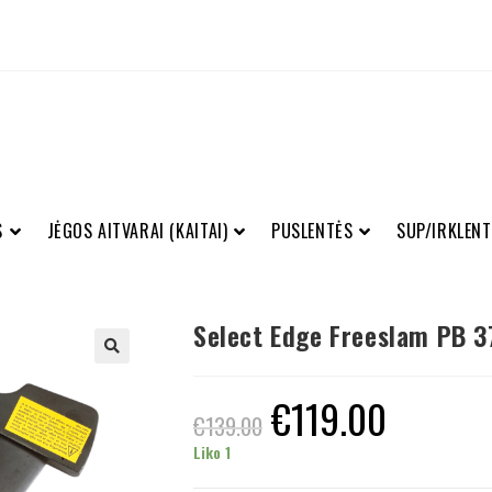
S
JĖGOS AITVARAI (KAITAI)
PUSLENTĖS
SUP/IRKLENT
Select Edge Freeslam PB 
€
119.00
€
139.00
Liko 1