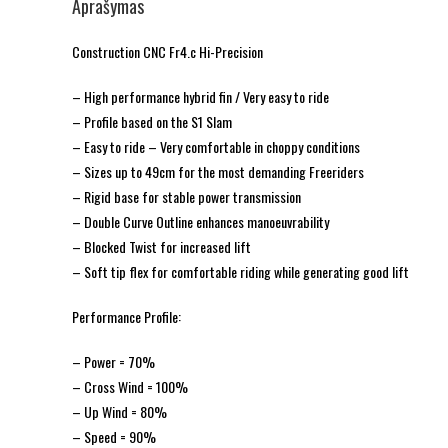
Aprašymas
Construction CNC Fr4.c Hi-Precision
– High performance hybrid fin / Very easy to ride
– Profile based on the S1 Slam
– Easy to ride – Very comfortable in choppy conditions
– Sizes up to 49cm for the most demanding Freeriders
– Rigid base for stable power transmission
– Double Curve Outline enhances manoeuvrability
– Blocked Twist for increased lift
– Soft tip flex for comfortable riding while generating good lift
Performance Profile:
– Power = 70%
– Cross Wind = 100%
– Up Wind = 80%
– Speed = 90%