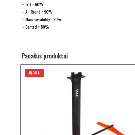
– Lift = 60%
– All-Round = 90%
– Manoeuvrability = 90%
– Control = 80%
Panašūs produktai
AKCIJA!