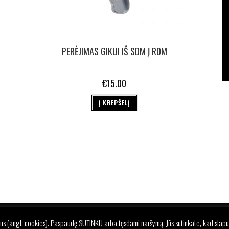
PERĖJIMAS GIKUI IŠ SDM Į RDM
€
15.00
Į KREPŠELĮ
REKIŲ GRĄŽINIMO IR PRISTATYMO SĄLYGOS
PRIVATUMO POLITI
us (angl. cookies). Paspaudę SUTINKU arba tęsdami naršymą, Jūs sutinkate, kad slapu