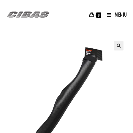
MENIU
0